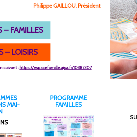
Philippe GAILLOU,
Président
 – FAMILLES
 – LOISIRS
n suivant :
https://espacefamille.aiga.fr/10387307
AMMES
PROGRAMME
S MAI-
FAMILLES
N
SU
ANS