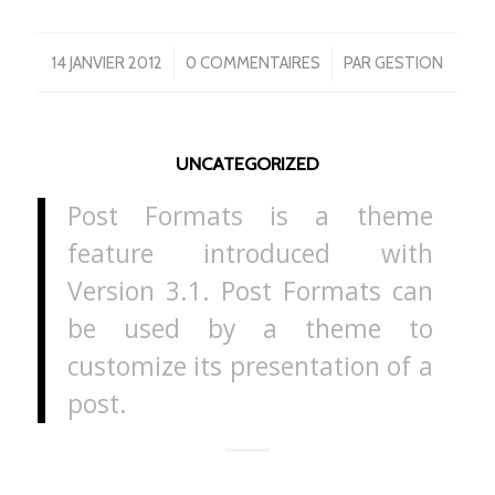
/
/
14 JANVIER 2012
0 COMMENTAIRES
PAR
GESTION
UNCATEGORIZED
Post Formats is a theme
feature introduced with
Version 3.1. Post Formats can
be used by a theme to
customize its presentation of a
post.