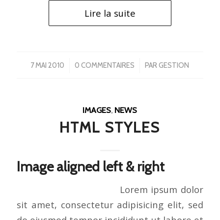
Lire la suite
/
/
7 MAI 2010
0 COMMENTAIRES
PAR
GESTION
IMAGES
,
NEWS
HTML STYLES
Image aligned left & right
Lorem ipsum dolor
sit amet, consectetur adipisicing elit, sed
do eiusmod tempor incididunt ut labore et