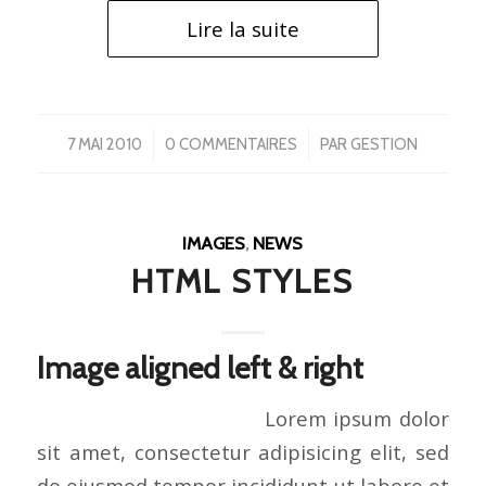
Lire la suite
/
/
7 MAI 2010
0 COMMENTAIRES
PAR
GESTION
IMAGES
,
NEWS
HTML STYLES
Image aligned left & right
Lorem ipsum dolor
sit amet, consectetur adipisicing elit, sed
do eiusmod tempor incididunt ut labore et