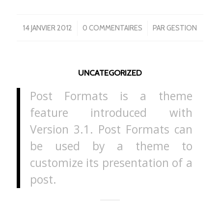
/
/
14 JANVIER 2012
0 COMMENTAIRES
PAR
GESTION
UNCATEGORIZED
Post Formats is a theme
feature introduced with
Version 3.1. Post Formats can
be used by a theme to
customize its presentation of a
post.